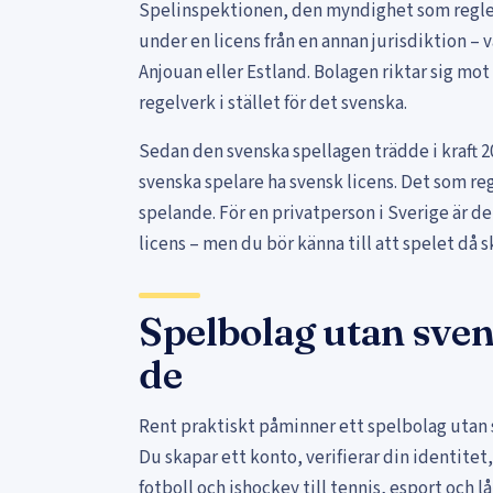
Spelinspektionen, den myndighet som regler
under en licens från en annan jurisdiktion –
Anjouan eller Estland. Bolagen riktar sig mot 
regelverk i stället för det svenska.
Sedan den svenska spellagen trädde i kraft 2
svenska spelare ha svensk licens. Det som reg
spelande. För en privatperson i Sverige är det
licens – men du bör känna till att spelet d
Spelbolag utan sven
de
Rent praktiskt påminner ett spelbolag utan s
Du skapar ett konto, verifierar din identitet,
fotboll och ishockey till tennis, esport och l