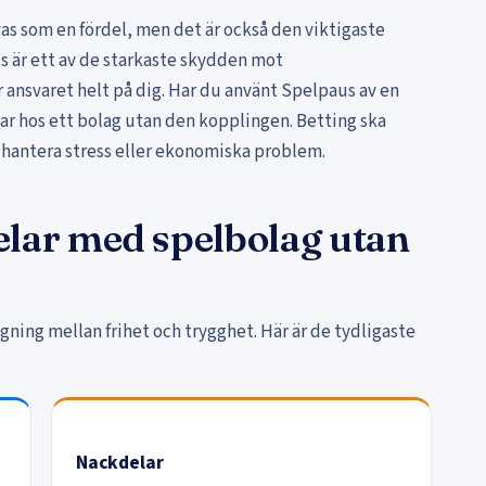
vas som en fördel, men det är också den viktigaste
us är ett av de starkaste skydden mot
r ansvaret helt på dig. Har du använt Spelpaus av en
ar hos ett bolag utan den kopplingen. Betting ska
tt hantera stress eller ekonomiska problem.
elar med spelbolag utan
ägning mellan frihet och trygghet. Här är de tydligaste
Nackdelar