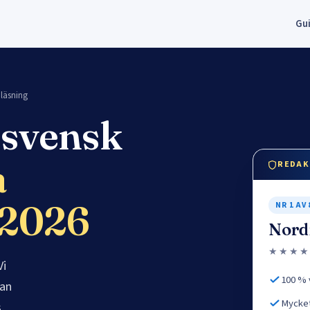
Gu
 läsning
 svensk
a
REDAK
 2026
NR 1 AV 
Nord
★★★
Vi
100 % 
tan
Mycket
,