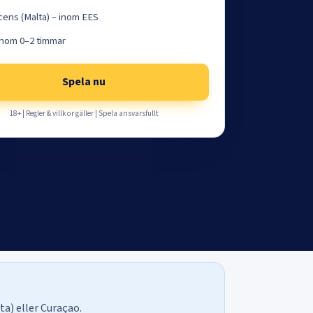
cens (Malta) – inom EES
inom 0–2 timmar
Spela nu
18+ | Regler & villkor gäller | Spela ansvarsfullt
ta) eller Curaçao.