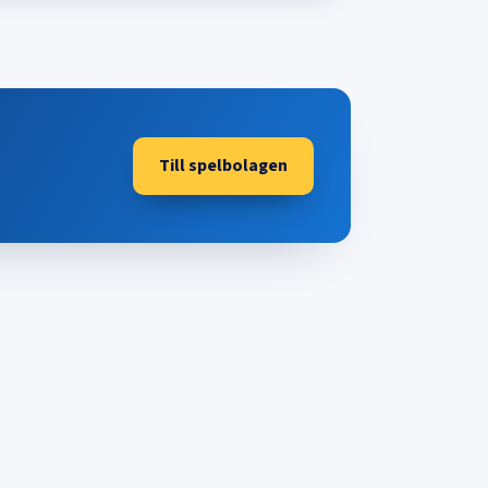
Till spelbolagen