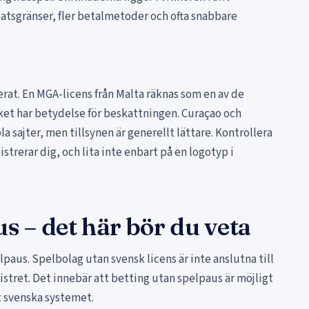
satsgränser, fler betalmetoder och ofta snabbare
erat. En MGA-licens från Malta räknas som en av de
ket har betydelse för beskattningen. Curaçao och
a sajter, men tillsynen är generellt lättare. Kontrollera
istrerar dig, och lita inte enbart på en logotyp i
s – det här bör du veta
paus. Spelbolag utan svensk licens är inte anslutna till
istret. Det innebär att betting utan spelpaus är möjligt
et svenska systemet.