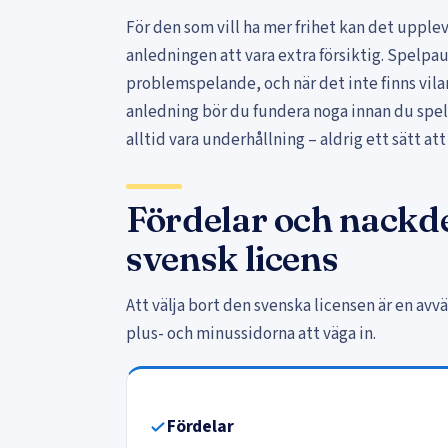
För den som vill ha mer frihet kan det upple
anledningen att vara extra försiktig. Spelpa
problemspelande, och när det inte finns vila
anledning bör du fundera noga innan du spel
alltid vara underhållning – aldrig ett sätt a
Fördelar och nackd
svensk licens
Att välja bort den svenska licensen är en avv
plus- och minussidorna att väga in.
Fördelar