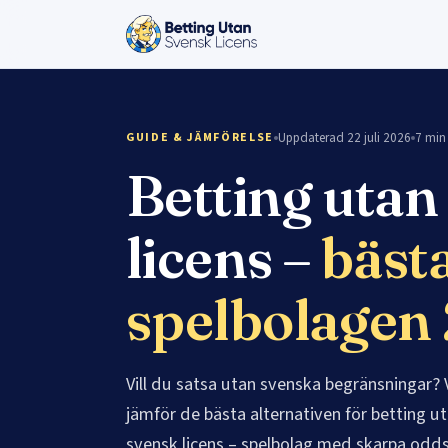
GUIDE & JÄMFÖRELSE
Uppdaterad 22 juli 2026
7 min
Betting utan
licens –
bäst
spelbolagen
Vill du satsa utan svenska begränsningar? 
jämför de bästa alternativen för betting u
svensk licens – spelbolag med skarpa odds