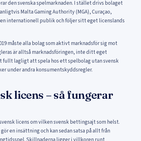
ar den svenska spelmarknaden. I stället drivs bolaget
 vanligtvis Malta Gaming Authority (MGA), Curaçao,
en internationell publik och följer sitt eget licenslands
019 måste alla bolag som aktivt marknadsför sig mot
leras är alltså marknadsföringen, inte ditt eget
 fullt lagligt att spela hos ett spelbolag utan svensk
å sker under andra konsumentskyddsregler.
sk licens – så fungerar
vensk licens om vilken svensk bettingsajt som helst.
 gör en insättning och kan sedan satsa på allt från
ångtidsspel. Skillnaderna ligger i villkoren runt