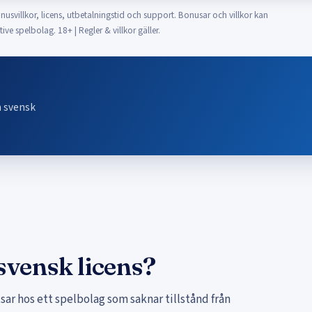
usvillkor, licens, utbetalningstid och support. Bonusar och villkor kan
ve spelbolag. 18+ | Regler & villkor gäller.
n svensk
svensk licens?
sar hos ett spelbolag som saknar tillstånd från