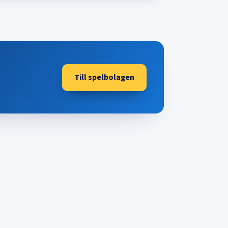
Till spelbolagen