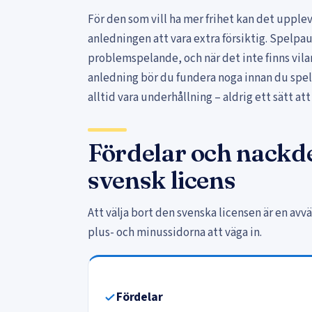
För den som vill ha mer frihet kan det upple
anledningen att vara extra försiktig. Spelpa
problemspelande, och när det inte finns vila
anledning bör du fundera noga innan du spel
alltid vara underhållning – aldrig ett sätt a
Fördelar och nackd
svensk licens
Att välja bort den svenska licensen är en avv
plus- och minussidorna att väga in.
Fördelar