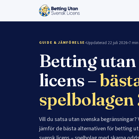
GUIDE & JÄMFÖRELSE
Uppdaterad 22 juli 2026
7 min
Betting utan
licens –
bäst
spelbolagen
Vill du satsa utan svenska begränsningar? 
jämför de bästa alternativen för betting u
svensk licens – spelbolag med skarpa odds