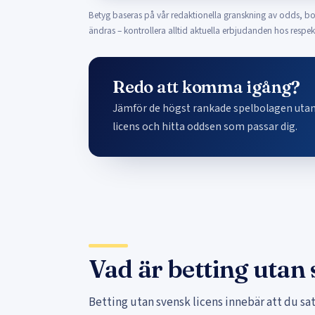
Betyg baseras på vår redaktionella granskning av odds, bon
ändras – kontrollera alltid aktuella erbjudanden hos respekti
Redo att komma igång?
Jämför de högst rankade spelbolagen uta
licens och hitta oddsen som passar dig.
Vad är betting utan 
Betting utan svensk licens innebär att du sat