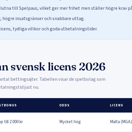
lutna till Spelpaus, vilket ger mer frihet men ställer högre krav p
r, högre insatsgränser och snabbare uttag.
licens, tydliga villkor och goda utbetalningstider.
an svensk licens 2026
 antal bettingsajter. Tabellen visar de spelbolag som
talningstid just nu.
STBONUS
ODDS
LICENS
 till 2 000 kr
Mycket hög
Malta (MGA)