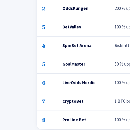
2
OddsKungen
200 % upp
3
BetValley
100 % upp
4
SpinBet Arena
Riskfritt
5
GoalMaster
50 % upp 
6
LiveOdds Nordic
100 % upp
7
CryptoBet
1 BTC b
8
ProLine Bet
100 % upp