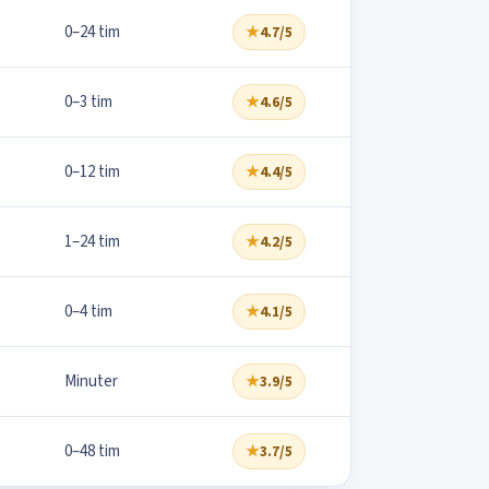
0–24 tim
4.7/5
0–3 tim
4.6/5
0–12 tim
4.4/5
1–24 tim
4.2/5
0–4 tim
4.1/5
Minuter
3.9/5
0–48 tim
3.7/5