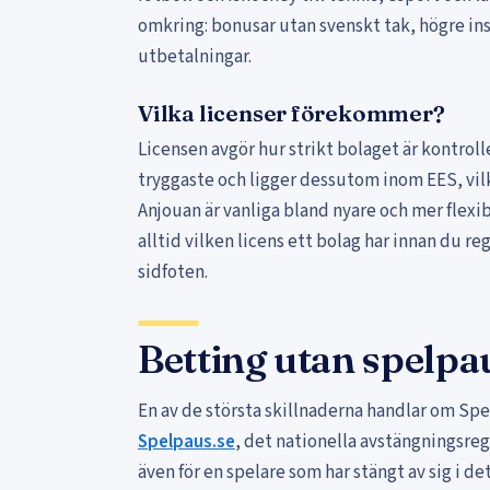
omkring: bonusar utan svenskt tak, högre in
utbetalningar.
Vilka licenser förekommer?
Licensen avgör hur strikt bolaget är kontroll
tryggaste och ligger dessutom inom EES, vil
Anjouan är vanliga bland nyare och mer flexibl
alltid vilken licens ett bolag har innan du reg
sidfoten.
Betting utan spelpau
En av de största skillnaderna handlar om Spel
Spelpaus.se
, det nationella avstängningsreg
även för en spelare som har stängt av sig i d