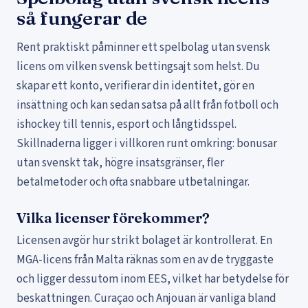
så fungerar de
Rent praktiskt påminner ett spelbolag utan svensk
licens om vilken svensk bettingsajt som helst. Du
skapar ett konto, verifierar din identitet, gör en
insättning och kan sedan satsa på allt från fotboll och
ishockey till tennis, esport och långtidsspel.
Skillnaderna ligger i villkoren runt omkring: bonusar
utan svenskt tak, högre insatsgränser, fler
betalmetoder och ofta snabbare utbetalningar.
Vilka licenser förekommer?
Licensen avgör hur strikt bolaget är kontrollerat. En
MGA-licens från Malta räknas som en av de tryggaste
och ligger dessutom inom EES, vilket har betydelse för
beskattningen. Curaçao och Anjouan är vanliga bland