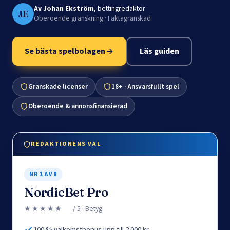
Av Johan Ekström
, bettingredaktör
JE
Oberoende granskning · Faktagranskad
Se bästa spelbolagen
Läs guiden
Granskade licenser
18+ · Ansvarsfullt spel
Oberoende & annonsfinansierad
REDAKTIONENS VAL
NR 1 AV 8
NordicBet Pro
4.9
★★★★★
/ 5 · Betyg
100 % välkomstbonus upp till 2 000 kr