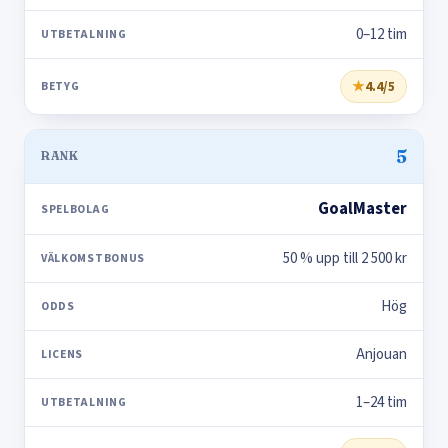
0–12 tim
4.4/5
5
GoalMaster
50 % upp till 2 500 kr
Hög
Anjouan
1–24 tim