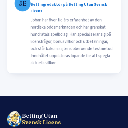
JE
Bettingredaktör på Betting Utan Svensk
Licens
Johan har över tio års erfarenhet av den
nordiska oddsmarknaden och har granskat
hundratals spelbolag. Han specialiserar sig på
licensfrågor, bonusvillkor och utbetalningar,
och står bakom sajtens oberoende testmetod.
Innehållet uppdateras löpande för att spegla
aktuella villkor.
Betting Utan
Svensk Licens