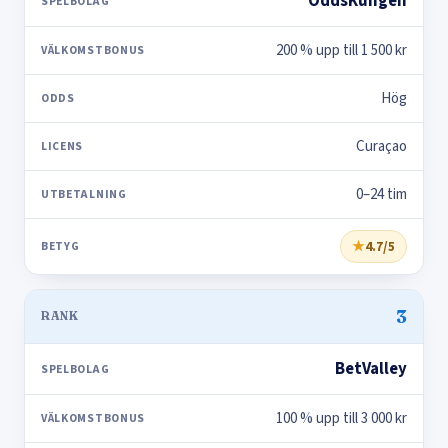
OddsKungen
200 % upp till 1 500 kr
Hög
Curaçao
0–24 tim
4.7/5
3
BetValley
100 % upp till 3 000 kr