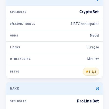
CryptoBet
1 BTC bonuspaket
Medel
Curaçao
Minuter
3.9/5
8
ProLine Bet