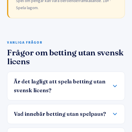
Spel om pengar kan vara beroendeframkallande. 18+ ·
Spela lagom.
VANLIGA FRÅGOR
Frågor om betting utan svensk
licens
Är det lagligt att spela betting utan
svensk licens?
Vad innebär betting utan spelpaus?