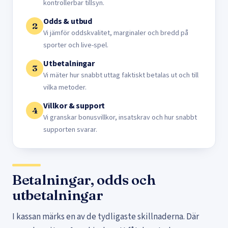
kontrollerbar tillsyn.
Odds & utbud
2
Vi jämför oddskvalitet, marginaler och bredd på
sporter och live-spel.
Utbetalningar
3
Vi mäter hur snabbt uttag faktiskt betalas ut och till
vilka metoder.
Villkor & support
4
Vi granskar bonusvillkor, insatskrav och hur snabbt
supporten svarar.
Betalningar, odds och
utbetalningar
I kassan märks en av de tydligaste skillnaderna. Där