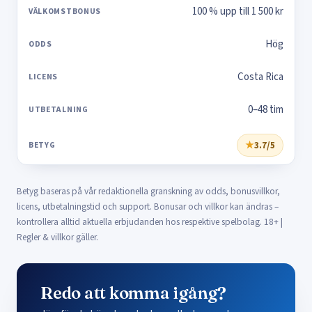
100 % upp till 1 500 kr
Hög
Costa Rica
0–48 tim
3.7/5
Betyg baseras på vår redaktionella granskning av odds, bonusvillkor,
licens, utbetalningstid och support. Bonusar och villkor kan ändras –
kontrollera alltid aktuella erbjudanden hos respektive spelbolag. 18+ |
Regler & villkor gäller.
Redo att komma igång?