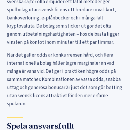
svenska sajter ofta erbjuder ett fåtal metoder ger
spelbolag utan svensk licens ett bredare urval: kort,
banköverföring, e-plånböcker och i många fall
kryptovaluta. De bolag som sticker ut gör det ofta
genom utbetalningshastigheten – hos de bästa ligger
vinsten på kontot inom minuter till ett par timmar.
När det gäller odds är konkurrensen hård, och flera
internationella bolag håller lägre marginaler än vad
många är vana vid. Det ger i praktiken högre odds på
samma matcher. Kombinationen av vassa odds, snabba
uttag och generösa bonusar är just det som gör betting
utan svensk licens attraktivt för den mer erfarne
spelaren.
Spela ansvarsfullt